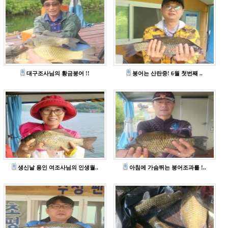
대구조사님의 황금붕어 !!
붕어는 산란중! 6월 첫번째 ..
생신날 용인 여조사님의 인생월..
아침에 가슴뛰는 붕어조과를 !..