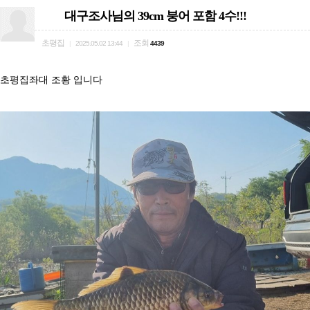
대구조사님의 39cm 붕어 포함 4수!!!
초평집
조회
|
2025.05.02 13:44
|
4439
초평집좌대 조황 입니다