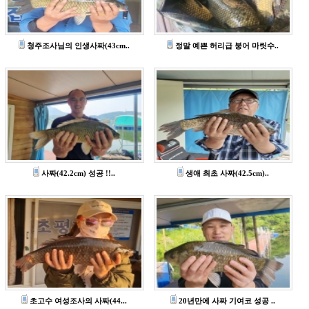
청주조사님의 인생사짜(43cm..
정말 예쁜 허리급 붕어 마릿수..
사짜(42.2cm) 성공 !!..
생애 최초 사짜(42.5cm)..
초고수 여성조사의 사짜(44...
20년만에 사짜 기여코 성공 ..