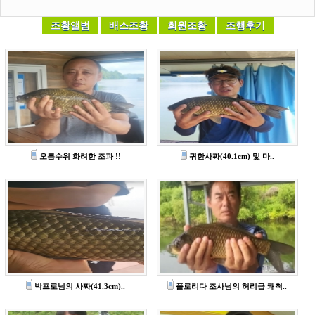
오름수위 화려한 조과 !!
귀한사짜(40.1cm) 및 마..
박프로님의 사짜(41.3cm)..
플로리다 조사님의 허리급 쾌척..