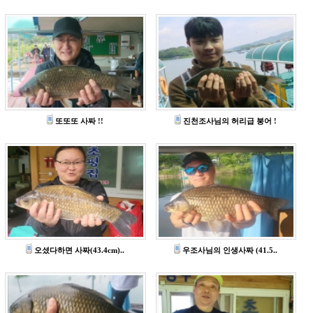
또또또 사짜 !!
진천조사님의 허리급 붕어 !
오셨다하면 사짜(43.4cm)..
우조사님의 인생사짜 (41.5..