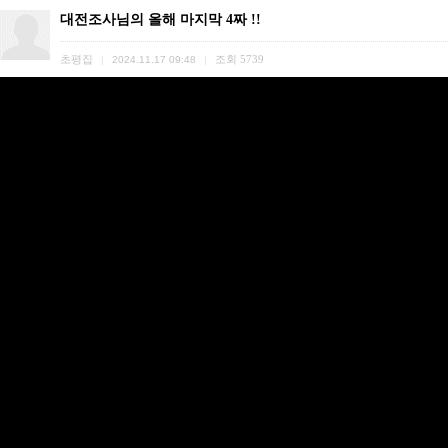
대전조사님의 올해 마지막 4짜 !!
초평집
조회
5739
|
2024.11.17 09:48
|