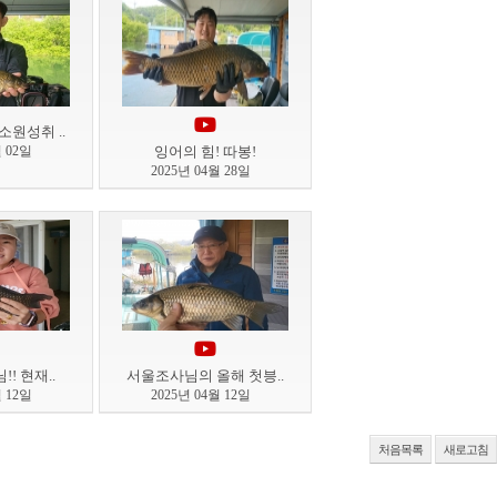
원성취 ..
월 02일
잉어의 힘! 따봉!
2025년 04월 28일
! 현재..
서울조사님의 올해 첫븡..
월 12일
2025년 04월 12일
처음목록
새로고침