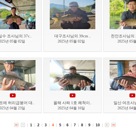
수 조사님의 37c..
대구조사님의 39cm ..
천안조사님의 소
2025년 05월 02일
2025년 05월 02일
2025년 05
조에 허리급붕어 대..
올해 사짜 1호 쾌척이..
일산 여조사님!
2025년 04월 23일
2025년 04월 16일
2025년 04
1
2
3
4
5
6
7
8
9
10