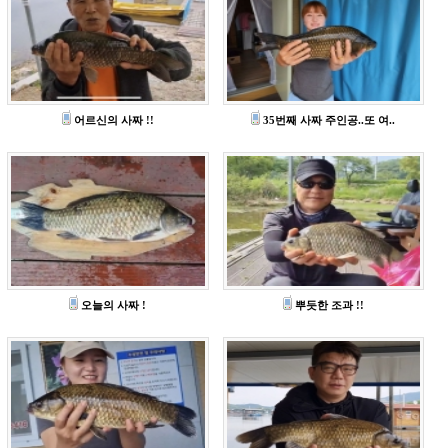
어르신의 사짜 !!
35번째 사짜 주인공..또 여..
오늘의 사짜 !
뿌듯한 조과 !!