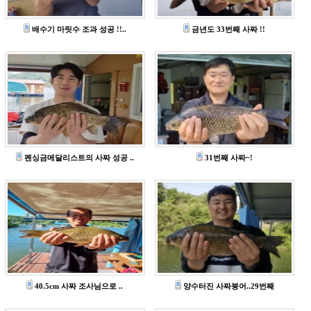
배수기 마릿수 조과 성공 !!..
금년도 33번째 사짜 !!
펜싱금메달리스트의 사짜 성공 ..
31번째 사짜~!
40.5cm 사짜 조사님으로 ..
양수터진 사짜붕어..29번째