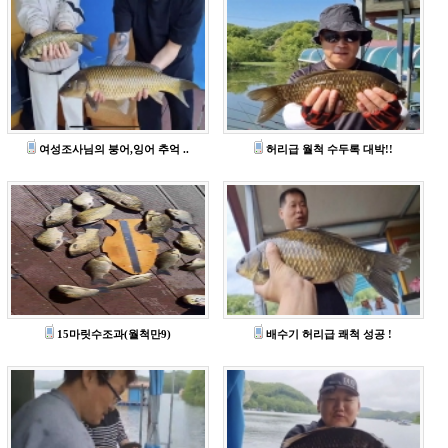
여성조사님의 붕어,잉어 추억 ..
허리급 월척 수두록 대박!!
15마릿수조과(월척만9)
배수기 허리급 쾌척 성공 !