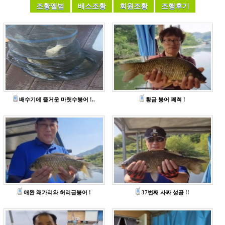
배수기에 즐거운 마릿수붕어 !..
황금 붕어 쾌척 !
애완 왜가리와 허리급붕어 !
37번째 사짜 성공 !!