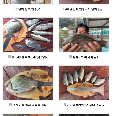
월척 쌍포 인증샷!
4개월만에 인생낚시 월척성공!..
왔노라! 월척했노라 (총7수)..
월척 2수 쾌척 성공 !
멋진 가을 허리급 쾌척~!!!..
간만에 마릿수! 사이다 조과 ..