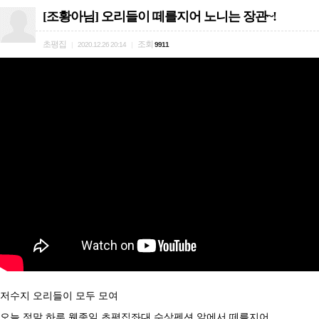
[조황아님] 오리들이 떼를지어 노니는 장관~!
초평집
조회
|
2020.12.26 20:14
|
9911
저수지 오리들이 모두 모여
오늘 정말 하루 웬종일 초평집좌대 수상펜션 앞에서 떼를지어