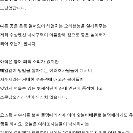
노닐었답니다.
다른 곳은 온통 얼어있어 헤엄치는 오리본능을 일깨워주는
저희 수상펜션 낚시구역이 야들한테 참으로 좋은 놀이터가
되어 주는가 봅니다.
아직은 붕어 쾌척 소리가 없지만
매일같이 밑밥을 깔아주는 여러조사님들이 계시니
저수지라는 거대한 수족관에 배고픈 붕어들이
맛있게 먹을수 있는 뷔페식단이 좌대 인근에 풍성하다고
소문났으리라 믿어 의심치 않습니다.
요즈음 저수지를 보며 물멍때리기에 이어 숯불바베큐로 불멍때리기도 유
행을 타네요. 오늘은 여러조사님들이 낚시하시는
가운데 오리떼가 하루종일 보이는 "오리멍때리기?" 재미를 더해 영상과