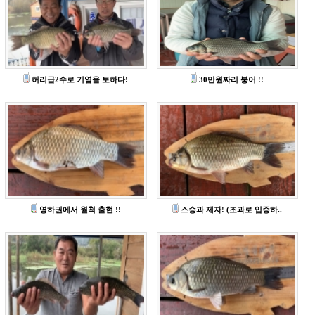
허리급2수로 기염을 토하다!
30만원짜리 붕어 !!
영하권에서 월척 출현 !!
스승과 제자! (조과로 입증하..