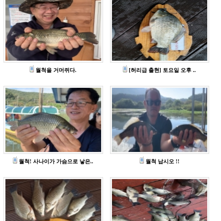
월척을 거머쥐다.
[허리급 출현] 토요일 오후 ..
월척! 사나이가 가슴으로 낳은..
월척 납시오 !!