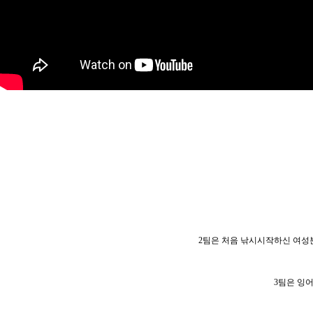
2팀은 처음 낚시시작하신 여성분인
3팀은 잉어