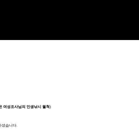
은 여성조사님의 인생낚시 월척
)
척하셨습니다.