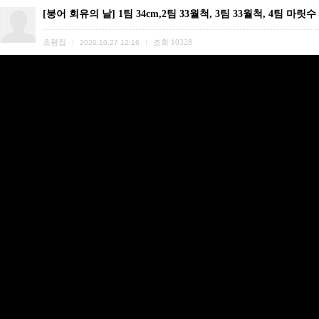
[붕어 회유의 날] 1팀 34cm,2팀 33월척, 3팀 33월척, 4팀 마릿수 
초평집
조회
10328
|
2020.10.27 12:16
|