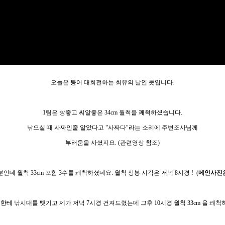
오늘은 붕어 대회전하는 회유의 날인 듯입니다.
1팀은 빵좋고 씨알좋은 34cm 월척을 쾌척하셨습니다.
낚으실 때 사짜인줄 알았다고 "사짜다"라는 소리에 주변조사님께
부러움을 사셨지요. (관련영상 참조)
데 월척 33cm 포함 3수를 쾌척하셨네요. 월척 상봉 시각은 저녁 8시경 ! (
메인사진
한테 낚시대를 뺏기고 제가 저녁 7시경 건져드렸는데 그후 10시경 월척 33cm 을 쾌