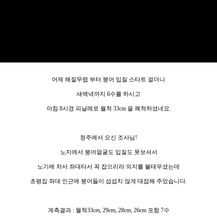
어제 해질무렵 부터 붕어 입질 스타트 걸더니
새벽녁까지 6수를 하시고
아침 8시경 피날레로 월척 33cm 을 쾌척하셨네요.
청주에서 오신 조사님!
노지에서 붕어얼굴도 입질도 못보셔서
노기에 차서 좌대타서 꼭 잡으리라 의지를 불태우셨는데
초평집 좌대 인근에 붕어들이 섭섭치 않게 대접해 주었습니다.
계측결과 : 월척33cm, 29cm, 28cm, 26cm 포함 7수