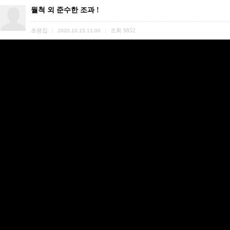
월척 외 준수한 조과 !
초평집
조회
9852
|
2020.10.15 11:00
|