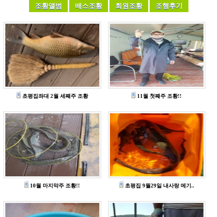
초평집좌대 2월 세째주 조황
11월 첫째주 조황!!
10월 마지막주 조황!!
초평집 9월29일 내사랑 메기..