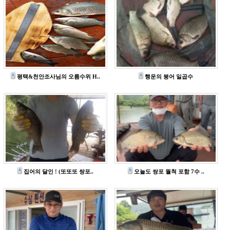
평택&천안조사님의 오름수위 H..
행운의 붕어 일곱수
집어의 달인 ! (또또또 쌍포..
오늘도 쌍포 월척 포함 7수 ..