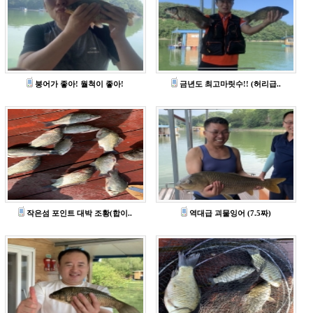
붕어가 좋아! 월척이 좋아!
금년도 최고마릿수!! (허리급..
작은섬 포인트 대박 조황(합이..
역대급 괴물잉어 (7.5짜)