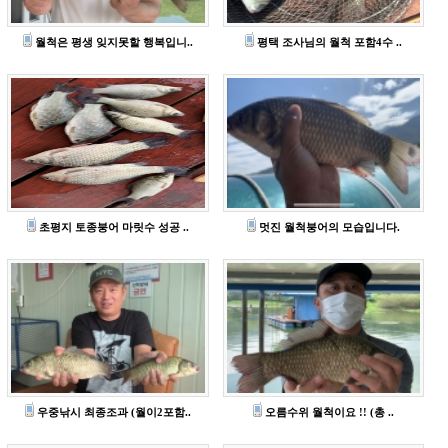
월척은 평생 잊지못할 행복입니..
평택 조사님의 월척 포함4수 ..
초평지 토종붕어 마릿수 성공 ..
멋진 월척붕어의 모습입니다.
우중낚시 최종조과 (월이2포함..
오름수위 월척이요 !! (총 ..