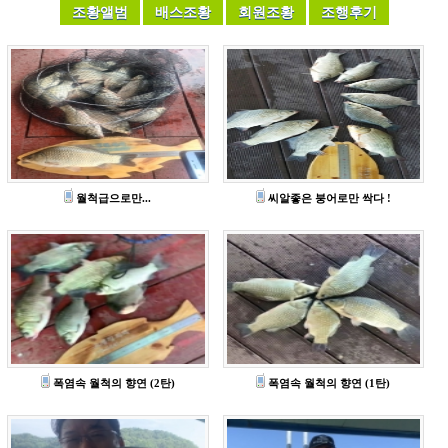
월척급으로만...
씨알좋은 붕어로만 싹다 !
폭염속 월척의 향연 (2탄)
폭염속 월척의 향연 (1탄)